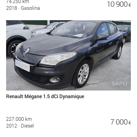
74.250 km
10 900
€
2018
·
Gasolina
Renault Mégane 1.5 dCi Dynamique
227.000 km
7 000
€
2012
·
Diesel