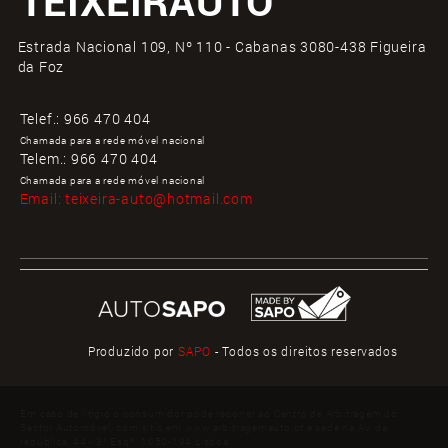
TEIXEIRAUTO
Estrada Nacional 109, Nº 110 - Cabanas 3080-438 Figueira
da Foz
Telef.:
966 470 404
Chamada para a rede móvel nacional
Telem.:
966 470 404
Chamada para a rede móvel nacional
Email:
teixeira-auto@hotmail.com
Produzido por
SAPO
- Todos os direitos reservados
Em caso de litígio o consumidor pode recorrer ao Centro de Arbitragem do
Sector Automóvel, com sitio em www.arbitragemauto.pt e sede na Av. da
república, 44 - 3° Esqº, 1050-194 Lisboa